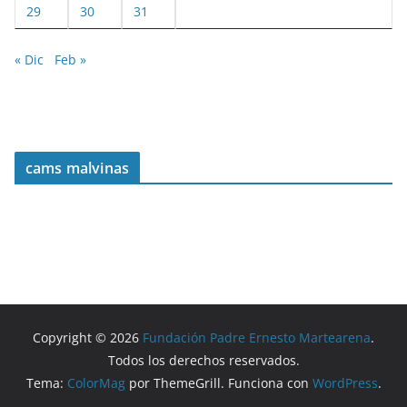
29
30
31
« Dic
Feb »
cams malvinas
Copyright © 2026
Fundación Padre Ernesto Martearena
.
Todos los derechos reservados.
Tema:
ColorMag
por ThemeGrill. Funciona con
WordPress
.