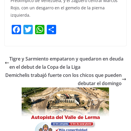
Preolímpico de Venezuela, y el zaguero central Marcos
Rojo, con un desgarro en el gemelo de la pierna
izquierda.
F
T
W
C
a
w
h
o
c
itt
at
m
e
er
s
p
Tigre y Sarmiento empataron y quedaron en deuda
b
A
ar
en el debut de la Copa de la Liga
o
p
tir
Demichelis trabajó fuerte con los chicos que pueden
o
p
debutar el domingo
k