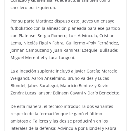
Curazao y Guatemala. Puede actuar también como
carrilero por izquierda.
Por su parte Martínez dispuso este jueves un ensayo
futbolístico con la alineación planeada para ese partido
con Platense: Sergio Romero; Luis Advíncula, Cristian
Lema, Nicolás Figal y Fabra; Guillermo «Pol» Fernández,
Jorman Campuzano y Juan Ramírez; Ezequiel Bullaude;
Miguel Merentiel y Luca Langoni.
La alineación suplente incluyó a Javier García; Marcelo
Weigandt, Aaron Anselmino, Bruno Valdez y Lucas
Blondel; Jabes Saralegui, Mauricio Benítez y Kevin
Zenón; Lucas Janson; Edinson Cavani y Darío Benedetto.
De esta manera, el técnico introducirá dos variantes
respecto de la formación que le ganó el último
amistoso a Talleres y las dos se producirán en los
laterales de la defensa: Advíncula por Blondel y Fabra