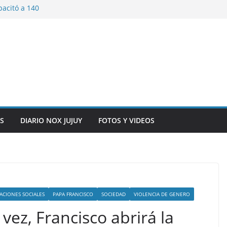
pacitó a 140
tín y Rivadavia
iversario de la
 de Bolivia
plaza 9 de Julio con
 a cursantes del
iocomunicaciones
ar sangre este
S
DIARIO NOX JUJUY
FOTOS Y VIDEOS
ACIONES SOCIALES
PAPA FRANCISCO
SOCIEDAD
VIOLENCIA DE GENERO
vez, Francisco abrirá la