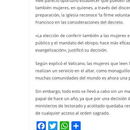
«Me pareció oportuno establecer que pueden ser
también mujeres, en quienes, a través del disc
preparación, la Iglesia reconoce ‘la firme volunta
Francisco en las consideraciones del decreto.
«La elección de conferir también a las mujeres 
público y el mandato del obispo, hace más eficaz 
evangelización», justificó su decisión.
Según explicó el Vaticano, las mujeres que leen 
realizan un servicio en el altar, como monaguill
muchas comunidades del mundo es ahora una prá
Sin embargo, todo esto se llevó a cabo sin un ma
papal de hace un año, ya que por una decisión de
ministerios de lectorado y acolitado quedaba re
de cualquier acceso al orden sagrado.
F
T
W
C