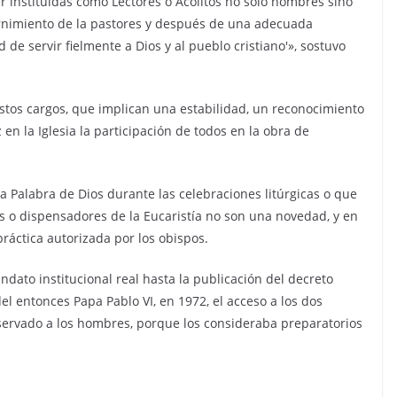
 instituidas como Lectores o Acólitos no sólo hombres sino
ernimiento de la pastores y después de una adecuada
d de servir fielmente a Dios y al pueblo cristiano'», sostuvo
estos cargos, que implican una estabilidad, un reconocimiento
en la Iglesia la participación de todos en la obra de
la Palabra de Dios durante las celebraciones litúrgicas o que
os o dispensadores de la Eucaristía no son una novedad, y en
ctica autorizada por los obispos.
ndato institucional real hasta la publicación del decreto
l entonces Papa Pablo VI, en 1972, el acceso a los dos
servado a los hombres, porque los consideraba preparatorios