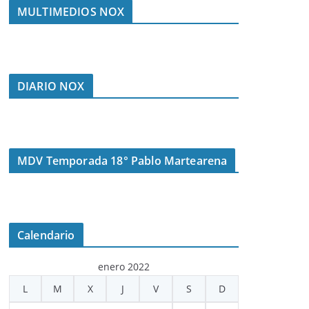
MULTIMEDIOS NOX
DIARIO NOX
MDV Temporada 18° Pablo Martearena
Calendario
enero 2022
L
M
X
J
V
S
D