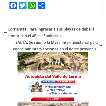
F
T
W
C
a
w
h
o
c
itt
at
m
e
er
s
p
Corrientes. Para ingresar a sus playas de deberá
b
A
ar
contar con el «Pase Sanitario»
o
p
tir
SALTA. Se reunió la Mesa Interministerial para
o
p
coordinar intervenciones en el norte provincial.
k