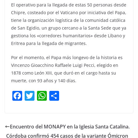
El operativo para la llegada de estas 50 personas desde
Chipre, costeado por el Vaticano por iniciativa del Papa,
tiene la organización logística de la comunidad católica
de San Egidio, un grupo cercano a la Santa Sede que ya
gestiona los «corredores humanitarios» desde Líbano y
Eritrea para la llegada de migrantes.
Por el momento, el Papa más longevo de la historia es
Vincenzo Gioacchino Raffaele Luigi Pecci, elegido en
1878 como León XIII, que duró en el cargo hasta su
muerte, con 93 años y 140 días.
F
T
W
C
a
w
h
o
c
itt
at
m
e
er
s
p
Encuentro del MONAPY en la Iglesia Santa Catalina.
b
A
ar
Córdoba confirmó 454 casos de la variante Ómicron