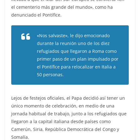
el cementerio más grande del mundo», como ha
denunciado el Pontífice.
«Nos salvaste», le dijo emocionado
durante la reunión uno de los diez
refugiados que llegaron a Roma como
primer paso de un plan impulsado por
el Pontífice para relocalizar en Italia a
50 personas.
Lejos de festejos oficiales, el Papa decidió así tener un
único momento de celebración, en medio de una
jornada habitual de trabajo, junto a los refugiados que
llegaron a la capital italiana desde países como
Camerún, Siria, República Democrática del Congo y
Somalía.