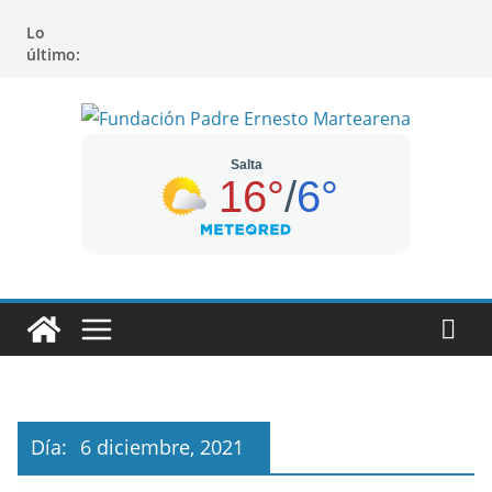
Saltar
Lo
al
último:
contenido
Día:
6 diciembre, 2021