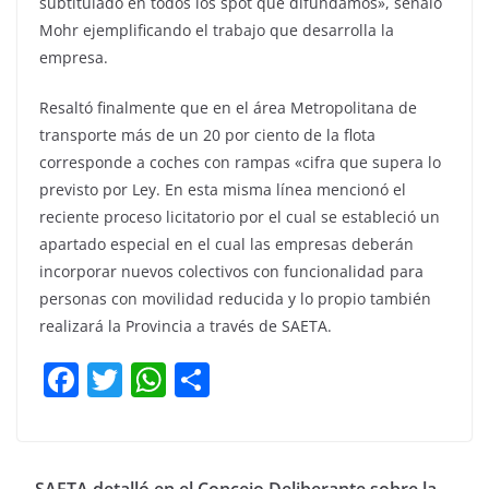
subtitulado en todos los spot que difundamos», señaló
Mohr ejemplificando el trabajo que desarrolla la
empresa.
Resaltó finalmente que en el área Metropolitana de
transporte más de un 20 por ciento de la flota
corresponde a coches con rampas «cifra que supera lo
previsto por Ley. En esta misma línea mencionó el
reciente proceso licitatorio por el cual se estableció un
apartado especial en el cual las empresas deberán
incorporar nuevos colectivos con funcionalidad para
personas con movilidad reducida y lo propio también
realizará la Provincia a través de SAETA.
F
T
W
C
a
w
h
o
c
itt
at
m
e
er
s
p