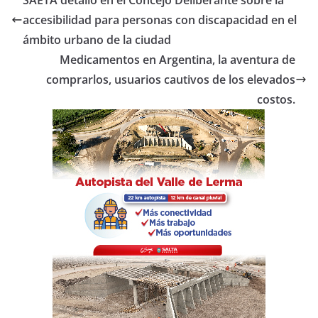
SAETA detalló en el Concejo Deliberante sobre la
b
A
ar
accesibilidad para personas con discapacidad en el
o
p
tir
ámbito urbano de la ciudad
o
p
Medicamentos en Argentina, la aventura de
comprarlos, usuarios cautivos de los elevados
k
costos.