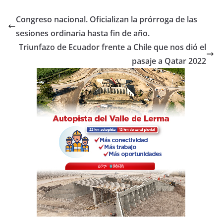
c
itt
at
m
e
er
s
p
Congreso nacional. Oficializan la prórroga de las
b
A
ar
sesiones ordinaria hasta fin de año.
o
p
tir
Triunfazo de Ecuador frente a Chile que nos dió el
o
p
pasaje a Qatar 2022
k