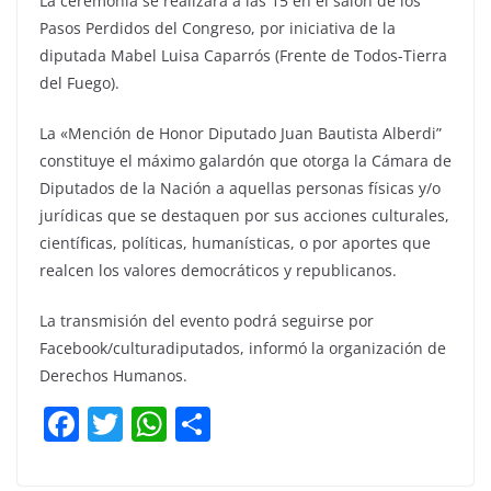
La ceremonia se realizará a las 15 en el salón de los
Pasos Perdidos del Congreso, por iniciativa de la
diputada Mabel Luisa Caparrós (Frente de Todos-Tierra
del Fuego).
La «Mención de Honor Diputado Juan Bautista Alberdi”
constituye el máximo galardón que otorga la Cámara de
Diputados de la Nación a aquellas personas físicas y/o
jurídicas que se destaquen por sus acciones culturales,
científicas, políticas, humanísticas, o por aportes que
realcen los valores democráticos y republicanos.
La transmisión del evento podrá seguirse por
Facebook/culturadiputados, informó la organización de
Derechos Humanos.
F
T
W
C
a
w
h
o