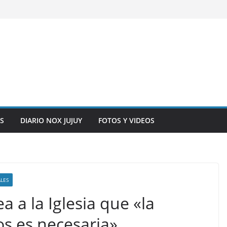
S
DIARIO NOX JUJUY
FOTOS Y VIDEOS
LES
a a la Iglesia que «la
s es necesaria»