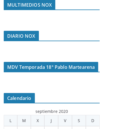
MULTIMEDIOS NOX
DIARIO NOX
MDV Temporada 18° Pablo Martearena
Calendario
septiembre 2020
L
M
X
J
V
S
D