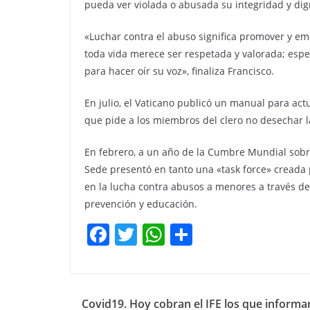
pueda ver violada o abusada su integridad y dig
«Luchar contra el abuso significa promover y e
toda vida merece ser respetada y valorada; esp
para hacer oír su voz», finaliza Francisco.
En julio, el Vaticano publicó un manual para act
que pide a los miembros del clero no desechar 
En febrero, a un año de la Cumbre Mundial sobre
Sede presentó en tanto una «task force» creada 
en la lucha contra abusos a menores a través de 
prevención y educación.
F
T
W
C
a
w
h
o
c
itt
at
m
e
er
s
p
Covid19. Hoy cobran el IFE los que informa