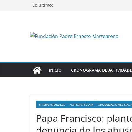
Saltar
Lo último:
al
contenido
INICIO
CRONOGRAMA DE ACTIVIDADE
INTERNACIONALES
NOTICIAS TÉLAM
ORGANIZACIONES SOCIA
Papa Francisco: plante
denuncia de los abuso