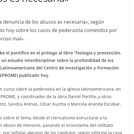
«la denuncia de los abusos es necesaria», según
ado hoy sobre los casos de pederastía cometidos por
oroso mal».
e el pontífice en el prólogo al libro ‘Teología y prevención.
, un estudio interdisciplinar sobre la profundidad de los
o Latinoamericano del Centro de Investigación y Formación
(CEPROME) publicado hoy.
n curso sobre la pederastia en la Iglesia latinoamericana, en
CEPROME, y coordinador de la obra Daniel Portillo, y otros
antz, Sandra Arenas, César Kuzma o Marcela Aranda Escobar.
 sobre el tema, desde el clericalismo estructural o la
n el abuso de menores, pasando el ecosistema del celibato
r, por señalar algunos de los capítulos, según informó la casa