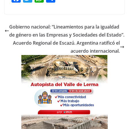
a
w
h
o
c
itt
at
m
e
er
s
p
Gobierno nacional: “Lineamientos para la igualdad
b
A
ar
de género en las Empresas y Sociedades del Estado”.
o
p
tir
Acuerdo Regional de Escazú. Argentina ratificó el
o
p
acuerdo internacional.
k