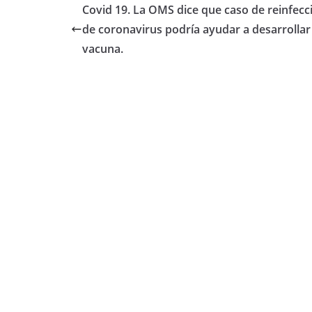
e
er
s
p
Covid 19. La OMS dice que caso de reinfecc
b
A
ar
de coronavirus podría ayudar a desarrollar
o
p
tir
vacuna.
o
p
k