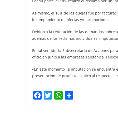
Por su parte, el 18% realizó el reclamo por un in
Asimismo, el 16% de las quejas fue por facturac
incumplimiento de ofertas y/o promociones.
Debido a la reiteración de las demandas sobre a
además de los reclamos individuales, imputacion
En tal sentido, la Subsecretaría de Acciones par
oficio en junio a las empresas Telefónica, Telec
«En este momento, la imputación se encuentra e
presentación de prueba», explicó al respecto el
F
T
W
C
a
w
h
o
c
itt
at
m