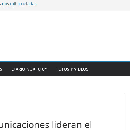
s dos mil toneladas
exhibidores y
entificación con
 originarias
e general del
anexo del mercado
S
DIARIO NOX JUJUY
FOTOS Y VIDEOS
nicaciones lideran el