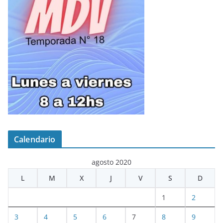
Calendario
agosto 2020
L
M
X
J
V
S
D
1
2
3
4
5
6
7
8
9