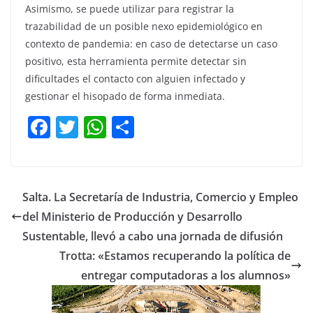
Asimismo, se puede utilizar para registrar la
trazabilidad de un posible nexo epidemiológico en
contexto de pandemia: en caso de detectarse un caso
positivo, esta herramienta permite detectar sin
dificultades el contacto con alguien infectado y
gestionar el hisopado de forma inmediata.
F
T
W
C
a
w
h
o
c
itt
at
m
e
er
s
p
Salta. La Secretaría de Industria, Comercio y Empleo
b
A
ar
del Ministerio de Producción y Desarrollo
o
p
tir
Sustentable, llevó a cabo una jornada de difusión
o
p
Trotta: «Estamos recuperando la política de
entregar computadoras a los alumnos»
k