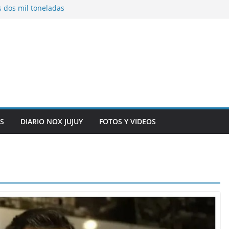
s dos mil toneladas
exhibidores y
entificación con
 originarias
e general del
anexo del mercado
S
DIARIO NOX JUJUY
FOTOS Y VIDEOS