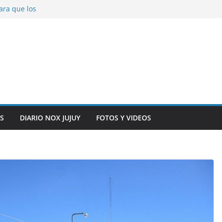
ara que los
solver problemas
V para noviembre a
ber.
on la salud de
total y alarma en el
n, inteligencia
o” en el CIC de
S
DIARIO NOX JUJUY
FOTOS Y VIDEOS