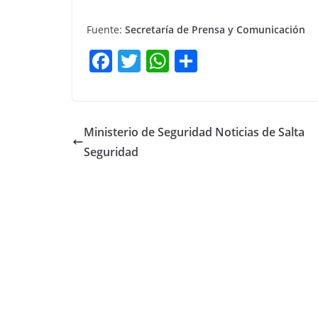
Fuente:
Secretaría de Prensa y Comunicación
F
T
W
C
a
w
h
o
c
itt
at
m
e
er
s
p
Ministerio de Seguridad Noticias de Salta
b
A
ar
Seguridad
o
p
tir
o
p
k