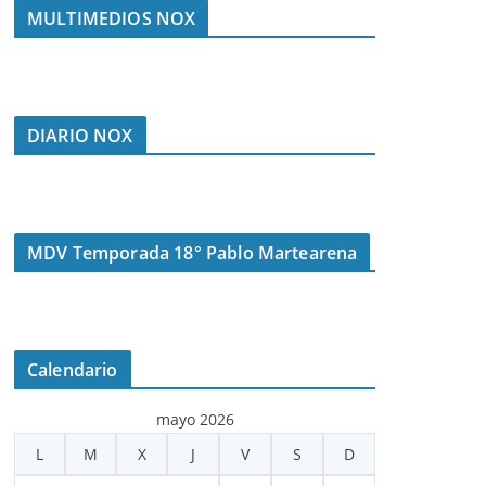
MULTIMEDIOS NOX
DIARIO NOX
MDV Temporada 18° Pablo Martearena
Calendario
mayo 2026
L
M
X
J
V
S
D