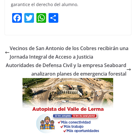
garantice el derecho del alumno.
F
T
W
C
a
w
h
o
c
itt
at
m
e
er
s
p
Vecinos de San Antonio de los Cobres recibirán una
b
A
ar
Jornada Integral de Acceso a Justicia
o
p
tir
Autoridades de Defensa Civil y la empresa Seaboard
o
p
analizaron planes de emergencia forestal
k