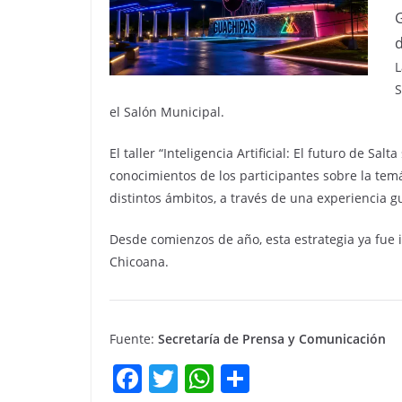
G
d
L
S
el Salón Municipal.
El taller “Inteligencia Artificial: El futuro de Sal
conocimientos de los participantes sobre la tem
distintos ámbitos, a través de una experiencia g
Desde comienzos de año, esta estrategia ya fue 
Chicoana.
Fuente:
Secretaría de Prensa y Comunicación
F
T
W
C