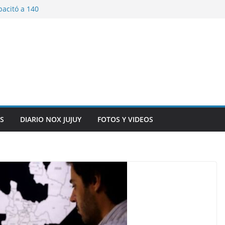
pacitó a 140
tín y Rivadavia
iversario de la
 de Bolivia
plaza 9 de Julio con
 a cursantes del
iocomunicaciones
ar sangre este
S
DIARIO NOX JUJUY
FOTOS Y VIDEOS