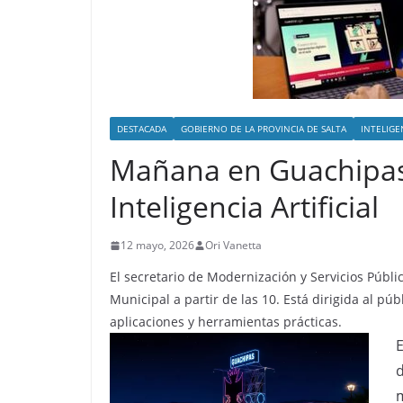
DESTACADA
GOBIERNO DE LA PROVINCIA DE SALTA
INTELIGE
Mañana en Guachipas 
Inteligencia Artificial
12 mayo, 2026
Ori Vanetta
El secretario de Modernización y Servicios Públ
Municipal a partir de las 10. Está dirigida al pú
aplicaciones y herramientas prácticas.
E
d
m