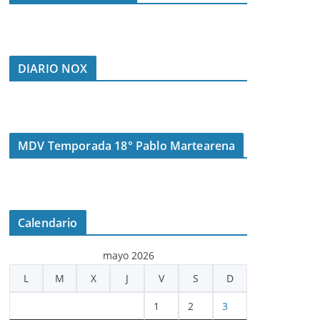
DIARIO NOX
MDV Temporada 18° Pablo Martearena
Calendario
mayo 2026
L
M
X
J
V
S
D
1
2
3