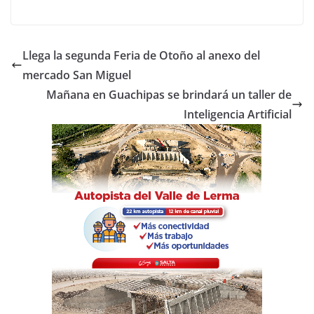
a
w
h
o
c
itt
at
m
e
er
s
p
Llega la segunda Feria de Otoño al anexo del
b
A
ar
mercado San Miguel
o
p
tir
Mañana en Guachipas se brindará un taller de
o
p
Inteligencia Artificial
k