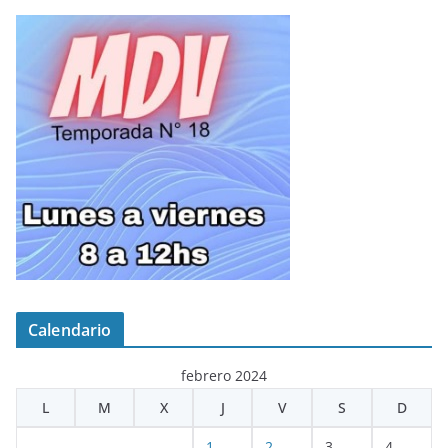
Calendario
febrero 2024
L
M
X
J
V
S
D
1
2
3
4