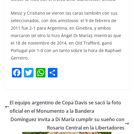
Messi y Cristiano se vieron las caras también con sus
seleccionados, con dos amistosos: el 9 de febrero de
2011 fue 2-1 para Argentina, en Ginebra, y ambos
marcaron (el otro lo hizo Ángel Di María); mientras que
el 18 de noviembre de 2014, en Old Trafford, ganó
Portugal por 1-0 con un tanto sobre la hora de Raphael
Gerreiro.
F
T
W
C
a
w
h
o
c
itt
at
m
e
er
s
p
El equipo argentino de Copa Davis se sacó la foto
b
A
ar
oficial en el Monumento a la Bandera
o
p
tir
Domínguez invita a Di María cumplir su sueño con
o
p
Rosario Central en la Libertadores