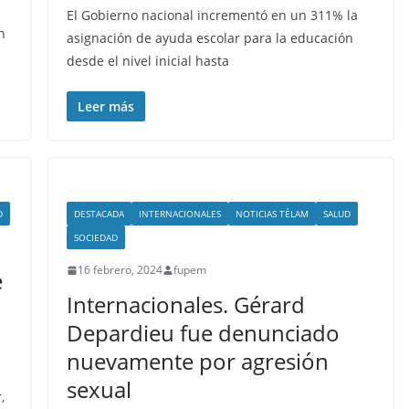
El Gobierno nacional incrementó en un 311% la
n
asignación de ayuda escolar para la educación
desde el nivel inicial hasta
Leer más
D
DESTACADA
INTERNACIONALES
NOTICIAS TÉLAM
SALUD
SOCIEDAD
16 febrero, 2024
fupem
e
Internacionales. Gérard
Depardieu fue denunciado
nuevamente por agresión
sexual
,