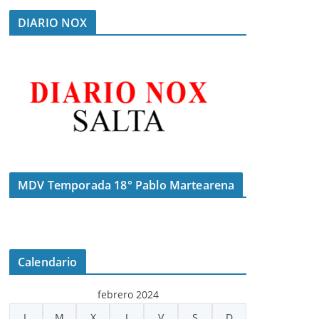
DIARIO NOX
MDV Temporada 18° Pablo Martearena
Calendario
febrero 2024
L
M
X
J
V
S
D