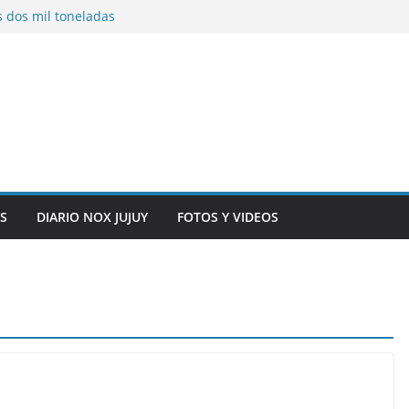
s dos mil toneladas
exhibidores y
entificación con
 originarias
e general del
anexo del mercado
S
DIARIO NOX JUJUY
FOTOS Y VIDEOS