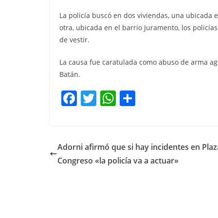
La policía buscó en dos viviendas, una ubicada en
otra, ubicada en el barrio Juramento, los policí
de vestir.
La causa fue caratulada como abuso de arma agr
Batán.
F
T
W
C
a
w
h
o
c
itt
at
m
e
er
s
p
Adorni afirmó que si hay incidentes en Plaz
b
A
ar
Congreso «la policía va a actuar»
o
p
tir
o
p
k