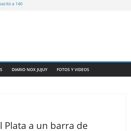
pacitó a 140
tín y Rivadavia
iversario de la
 de Bolivia
plaza 9 de Julio con
 a cursantes del
iocomunicaciones
ar sangre este
S
DIARIO NOX JUJUY
FOTOS Y VIDEOS
 Plata a un barra de