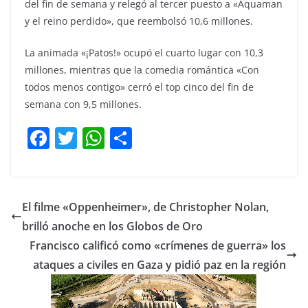
del fin de semana y relegó al tercer puesto a «Aquaman
y el reino perdido», que reembolsó 10,6 millones.
La animada «¡Patos!» ocupó el cuarto lugar con 10,3
millones, mientras que la comedia romántica «Con
todos menos contigo» cerró el top cinco del fin de
semana con 9,5 millones.
F
T
W
C
a
w
h
o
c
itt
at
m
e
er
s
p
El filme «Oppenheimer», de Christopher Nolan,
b
A
ar
brilló anoche en los Globos de Oro
o
p
tir
Francisco calificó como «crímenes de guerra» los
o
p
ataques a civiles en Gaza y pidió paz en la región
k