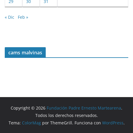
29
30
31
« Dic
Feb »
cams malvinas
Copyright © 2026
Fundación Padre Ernesto Martearena
.
Todos los derechos reservados.
Tema:
ColorMag
por ThemeGrill. Funciona con
WordPress
.