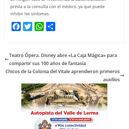
previa a la consulta con el médico, ya que puede
inhibir los síntomas.
F
T
W
C
a
w
h
o
c
itt
at
m
e
er
s
p
Teatro Ópera. Disney abre «La Caja Mágica» para
b
A
ar
compartir sus 100 años de fantasía
o
p
tir
Chicos de la Colonia del Vitale aprendieron primeros
o
p
auxilios
k