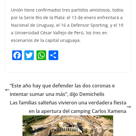
Unión tiene confirmados tres partidos amistosos, todos
por la Serie Río de la Plata: el 13 de enero enfrentará a
Nacional de Uruguay, el 16 a Defensor Sporting, y el 19
a Universidad César Vallejo de Perú, los tres en
escenarios de la capital uruguaya.
F
T
W
C
a
w
h
o
c
itt
at
m
e
er
s
p
“Este año hay que defender las dos coronas e
b
A
ar
intentar sumar una más”, dijo Demichelis
o
p
tir
Las familias salteñas vivieron una verdadera fiesta
o
p
en la apertura del camping Carlos Xamena
k