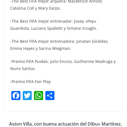
-The Best FIFA mejor arquera: Mackenzie Arnold,
Catalina Coll y Mary Earps.
-The Best FIFA mejor entrenador: Josep «Pep»
Guardiola, Luciano Spalletti y Simone Inzaghi.
-The Best FIFA mejor entrenadora: Jonatan Giráldez,
Emma Hayes y Sarina Wiegman.
-Premio FIFA Puskás: Julio Enciso, Guilherme Madruga y
Nuno Santos.
-Premio FIFA Fair Play
F
T
W
C
a
w
h
o
c
itt
at
m
e
er
s
p
Aston Villa, con buena actuación del Dibu» Martínez,