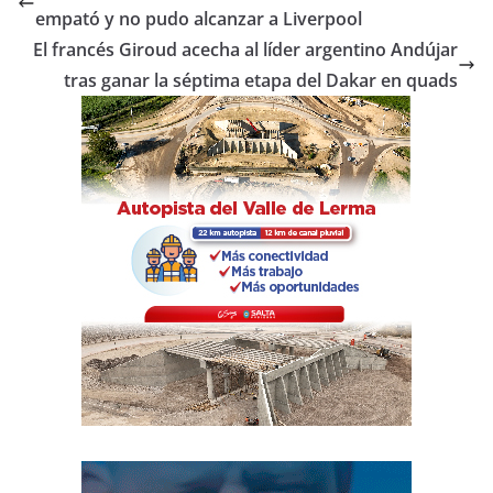
b
A
ar
empató y no pudo alcanzar a Liverpool
o
p
tir
El francés Giroud acecha al líder argentino Andújar
o
p
tras ganar la séptima etapa del Dakar en quads
k