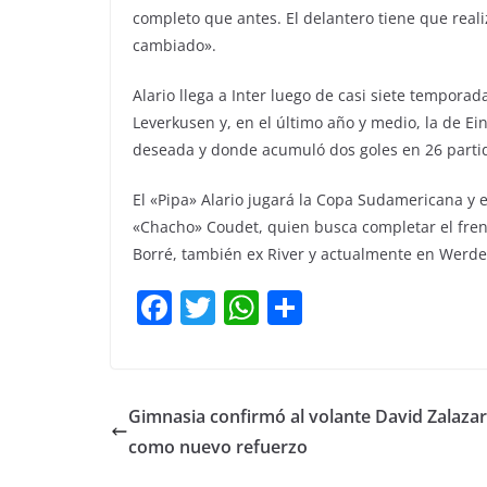
completo que antes. El delantero tiene que real
cambiado».
Alario llega a Inter luego de casi siete temporad
Leverkusen y, en el último año y medio, la de Ei
deseada y donde acumuló dos goles en 26 parti
El «Pipa» Alario jugará la Copa Sudamericana y e
«Chacho» Coudet, quien busca completar el fren
Borré, también ex River y actualmente en Werd
F
T
W
C
a
w
h
o
c
itt
at
m
e
er
s
p
Gimnasia confirmó al volante David Zalazar
b
A
ar
como nuevo refuerzo
o
p
tir