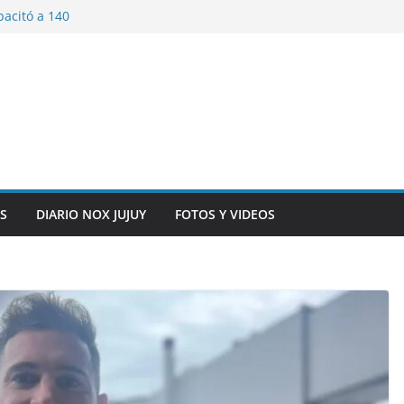
pacitó a 140
tín y Rivadavia
iversario de la
 de Bolivia
plaza 9 de Julio con
 a cursantes del
iocomunicaciones
ar sangre este
S
DIARIO NOX JUJUY
FOTOS Y VIDEOS