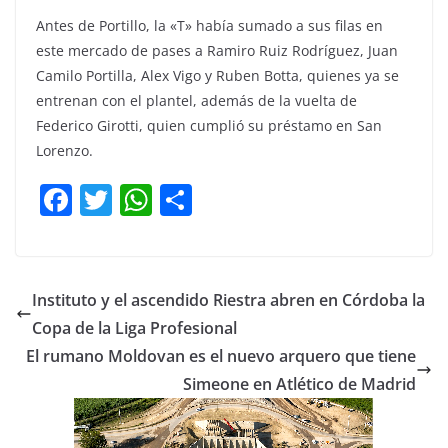
Antes de Portillo, la «T» había sumado a sus filas en
este mercado de pases a Ramiro Ruiz Rodríguez, Juan
Camilo Portilla, Alex Vigo y Ruben Botta, quienes ya se
entrenan con el plantel, además de la vuelta de
Federico Girotti, quien cumplió su préstamo en San
Lorenzo.
F
T
W
C
a
w
h
o
c
itt
at
m
e
er
s
p
Instituto y el ascendido Riestra abren en Córdoba la
b
A
ar
Copa de la Liga Profesional
o
p
tir
El rumano Moldovan es el nuevo arquero que tiene
o
p
Simeone en Atlético de Madrid
k