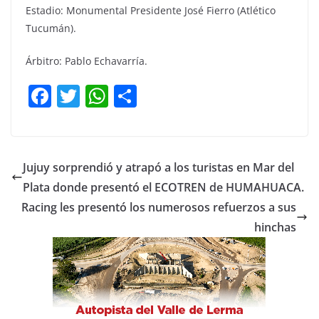
Estadio: Monumental Presidente José Fierro (Atlético
Tucumán).
Árbitro: Pablo Echavarría.
F
T
W
C
a
w
h
o
c
itt
at
m
e
er
s
p
Jujuy sorprendió y atrapó a los turistas en Mar del
b
A
ar
Plata donde presentó el ECOTREN de HUMAHUACA.
o
p
tir
Racing les presentó los numerosos refuerzos a sus
o
p
hinchas
k