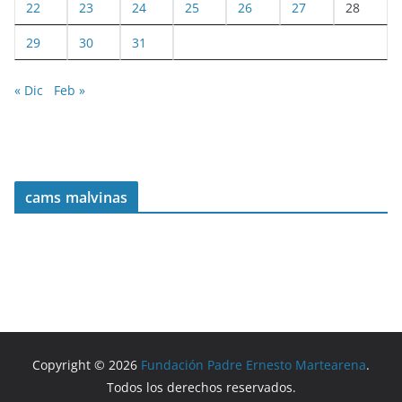
22
23
24
25
26
27
28
29
30
31
« Dic
Feb »
cams malvinas
Copyright © 2026
Fundación Padre Ernesto Martearena
.
Todos los derechos reservados.