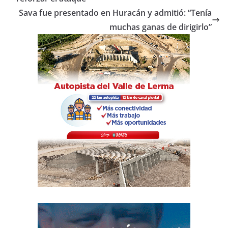
o
p
tir
Sava fue presentado en Huracán y admitió: “Tenía
o
p
muchas ganas de dirigirlo”
k