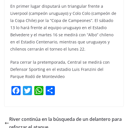
En primer lugar disputará un triangular frente a
Liverpool (campeón uruguayo) y Colo Colo (campeón de
la Copa Chile) por la “Copa de Campeones”. El sábado
13 lo hará frente al equipo uruguayo en el Estadio
Belvedere y el martes 16 se medirá con “Albo” chileno
en el Estadio Centenario, mientras que uruguayos y
chilenos cerrarán el torneo el lunes 22.
Para cerrar la pretemporada, Central se medirá con
Defensor Sporting en el estadio Luis Franzini del
Parque Rodó de Montevideo
F
T
W
C
a
w
h
o
c
itt
at
m
e
er
s
p
River continúa en la búsqueda de un delantero para
b
A
ar
reforzar el ataque