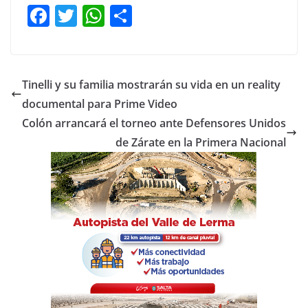
F
T
W
C
a
w
h
o
c
itt
at
m
e
er
s
p
Tinelli y su familia mostrarán su vida en un reality
b
A
ar
documental para Prime Video
o
p
tir
Colón arrancará el torneo ante Defensores Unidos
o
p
de Zárate en la Primera Nacional
k