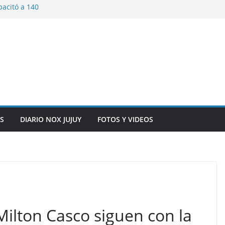
pacitó a 140
tín y Rivadavia
iversario de la
 de Bolivia
plaza 9 de Julio con
 a cursantes del
iocomunicaciones
ar sangre este
S
DIARIO NOX JUJUY
FOTOS Y VIDEOS
ilton Casco siguen con la