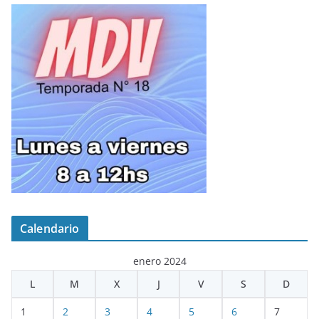
Calendario
enero 2024
L
M
X
J
V
S
D
1
2
3
4
5
6
7