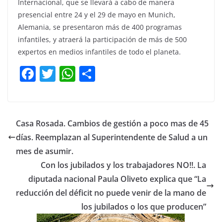
Internacional, que se llevará a cabo de manera
presencial entre 24 y el 29 de mayo en Munich,
Alemania, se presentaron más de 400 programas
infantiles, y atraerá la participación de más de 500
expertos en medios infantiles de todo el planeta.
F
T
W
C
a
w
h
o
c
itt
at
m
e
er
s
p
Casa Rosada. Cambios de gestión a poco mas de 45
b
A
ar
días. Reemplazan al Superintendente de Salud a un
o
p
tir
mes de asumir.
o
p
Con los jubilados y los trabajadores NO!!. La
diputada nacional Paula Oliveto explica que “La
k
reducción del déficit no puede venir de la mano de
los jubilados o los que producen”