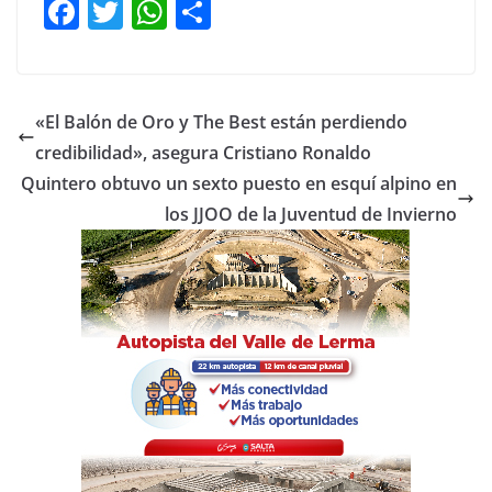
F
T
W
C
a
w
h
o
c
itt
at
m
e
er
s
p
«El Balón de Oro y The Best están perdiendo
b
A
ar
credibilidad», asegura Cristiano Ronaldo
o
p
tir
Quintero obtuvo un sexto puesto en esquí alpino en
o
p
los JJOO de la Juventud de Invierno
k