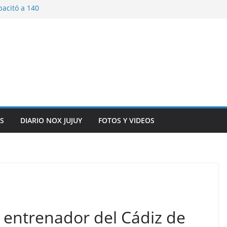
pacitó a 140
tín y Rivadavia
iversario de la
 de Bolivia
plaza 9 de Julio con
 a cursantes del
iocomunicaciones
ar sangre este
S
DIARIO NOX JUJUY
FOTOS Y VIDEOS
o entrenador del Cádiz de