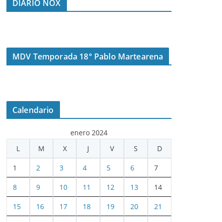
DIARIO NOX
MDV Temporada 18° Pablo Martearena
Calendario
enero 2024
L
M
X
J
V
S
D
1
2
3
4
5
6
7
8
9
10
11
12
13
14
15
16
17
18
19
20
21