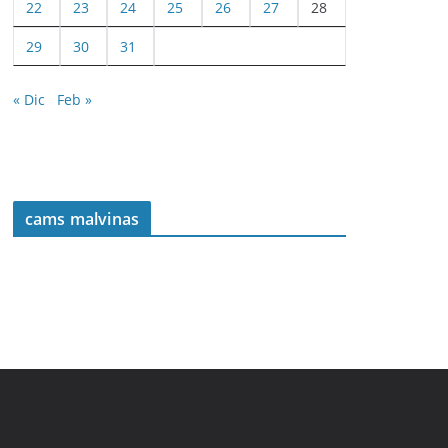
22
23
24
25
26
27
28
29
30
31
« Dic
Feb »
cams malvinas