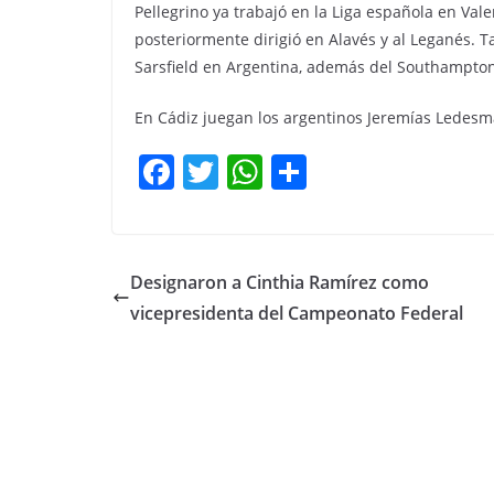
Pellegrino ya trabajó en la Liga española en Val
posteriormente dirigió en Alavés y al Leganés. 
Sarsfield en Argentina, además del Southampton 
En Cádiz juegan los argentinos Jeremías Ledesma
F
T
W
C
a
w
h
o
c
itt
at
m
e
er
s
p
Designaron a Cinthia Ramírez como
b
A
ar
vicepresidenta del Campeonato Federal
o
p
tir
o
p
k