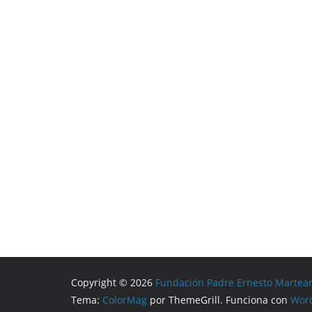
Copyright © 2026
Fundación Padre Ernesto Martea
Tema:
ColorMag
por ThemeGrill. Funciona con
Wor