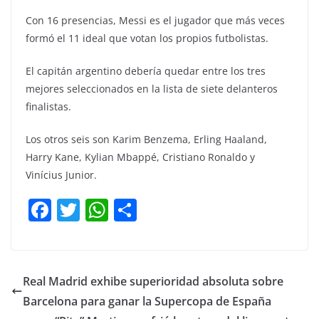
Con 16 presencias, Messi es el jugador que más veces
formó el 11 ideal que votan los propios futbolistas.
El capitán argentino debería quedar entre los tres
mejores seleccionados en la lista de siete delanteros
finalistas.
Los otros seis son Karim Benzema, Erling Haaland,
Harry Kane, Kylian Mbappé, Cristiano Ronaldo y
Vinícius Junior.
F
T
W
C
a
w
h
o
c
itt
at
m
e
er
s
p
Real Madrid exhibe superioridad absoluta sobre
b
A
ar
Barcelona para ganar la Supercopa de España