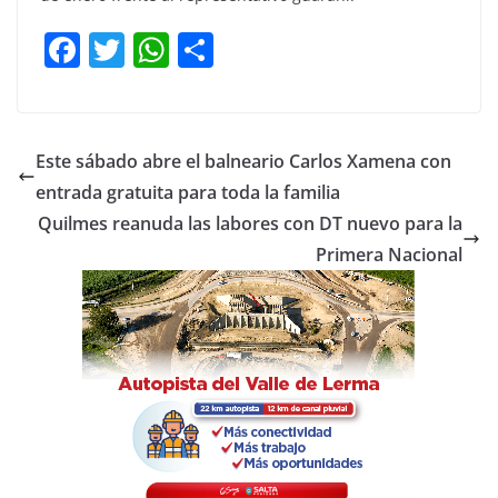
F
T
W
C
a
w
h
o
c
itt
at
m
e
er
s
p
Este sábado abre el balneario Carlos Xamena con
b
A
ar
entrada gratuita para toda la familia
o
p
tir
Quilmes reanuda las labores con DT nuevo para la
o
p
Primera Nacional
k