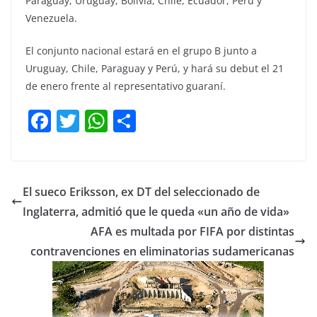
Paraguay, Uruguay, Bolivia, Chile, Ecuador, Perú y
Venezuela.
El conjunto nacional estará en el grupo B junto a
Uruguay, Chile, Paraguay y Perú, y hará su debut el 21
de enero frente al representativo guaraní.
F
T
W
C
a
w
h
o
c
itt
at
m
e
er
s
p
El sueco Eriksson, ex DT del seleccionado de
b
A
ar
Inglaterra, admitió que le queda «un año de vida»
o
p
tir
AFA es multada por FIFA por distintas
o
p
contravenciones en eliminatorias sudamericanas
k