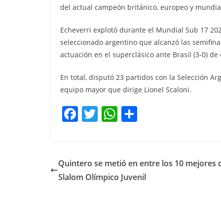
del actual campeón británico, europeo y mundia
Echeverri explotó durante el Mundial Sub 17 202
seleccionado argentino que alcanzó las semifina
actuación en el superclásico ante Brasil (3-0) de 
En total, disputó 23 partidos con la Selección A
equipo mayor que dirige Lionel Scaloni.
F
T
W
C
a
w
h
o
c
itt
at
m
e
er
s
p
Quintero se metió en entre los 10 mejores 
b
A
ar
Slalom Olímpico Juvenil
o
p
tir
o
p