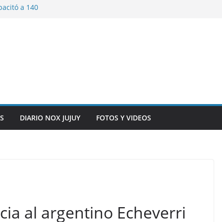
pacitó a 140
tín y Rivadavia
iversario de la
 de Bolivia
plaza 9 de Julio con
 a cursantes del
iocomunicaciones
ar sangre este
S
DIARIO NOX JUJUY
FOTOS Y VIDEOS
ia al argentino Echeverri