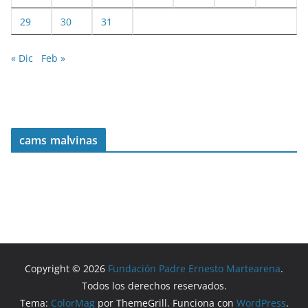
29
30
31
« Dic
Feb »
cams malvinas
Copyright © 2026
Fundación Padre Ernesto Martearena
.
Todos los derechos reservados.
Tema:
ColorMag
por ThemeGrill. Funciona con
WordPress
.