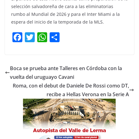
selección salvadoreña de cara a las eliminatorias
rumbo al Mundial de 2026 y para el Inter Miami a la
espera del inicio de la temporada de la MLS.
F
T
W
C
a
w
h
o
c
itt
at
m
e
er
s
p
Boca se prueba ante Talleres en Córdoba con la
b
A
ar
vuelta del uruguayo Cavani
o
p
tir
Roma, con el debut de Daniele De Rossi como DT,
o
p
recibe a Hellas Verona en la Serie A
k