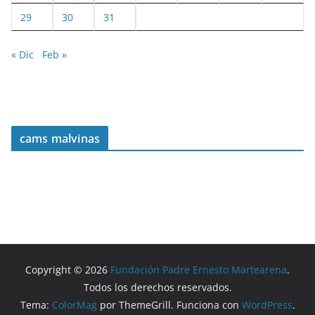
29
30
31
« Dic
Feb »
cams malvinas
Copyright © 2026
Fundación Padre Ernesto Martearena
.
Todos los derechos reservados.
Tema:
ColorMag
por ThemeGrill. Funciona con
WordPress
.