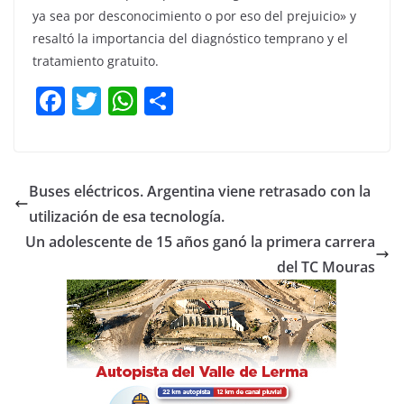
ya sea por desconocimiento o por eso del prejuicio» y
resaltó la importancia del diagnóstico temprano y el
tratamiento gratuito.
F
T
W
C
a
w
h
o
c
itt
at
m
e
er
s
p
Buses eléctricos. Argentina viene retrasado con la
b
A
ar
utilización de esa tecnología.
o
p
tir
Un adolescente de 15 años ganó la primera carrera
o
p
del TC Mouras
k