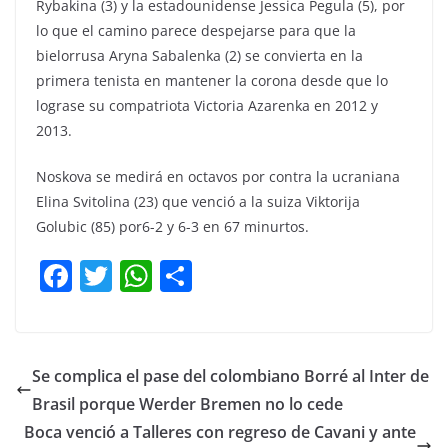
Rybakina (3) y la estadounidense Jessica Pegula (5), por
lo que el camino parece despejarse para que la
bielorrusa Aryna Sabalenka (2) se convierta en la
primera tenista en mantener la corona desde que lo
lograse su compatriota Victoria Azarenka en 2012 y
2013.
Noskova se medirá en octavos por contra la ucraniana
Elina Svitolina (23) que venció a la suiza Viktorija
Golubic (85) por6-2 y 6-3 en 67 minurtos.
F
T
W
C
a
w
h
o
c
itt
at
m
e
er
s
p
Se complica el pase del colombiano Borré al Inter de
b
A
ar
Brasil porque Werder Bremen no lo cede
o
p
tir
Boca venció a Talleres con regreso de Cavani y ante