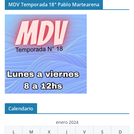
MDV Temporada 18° Pablo Martearena
Calendario
enero 2024
L
M
X
J
V
S
D