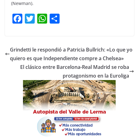
(Newman).
F
T
W
C
a
w
h
o
c
itt
at
m
e
er
s
p
Grindetti le respondió a Patricia Bullrich: «Lo que yo
b
A
ar
quiero es que Independiente compre a Chelsea»
o
p
tir
El clásico entre Barcelona-Real Madrid se roba
o
p
protagonismo en la Euroliga
k