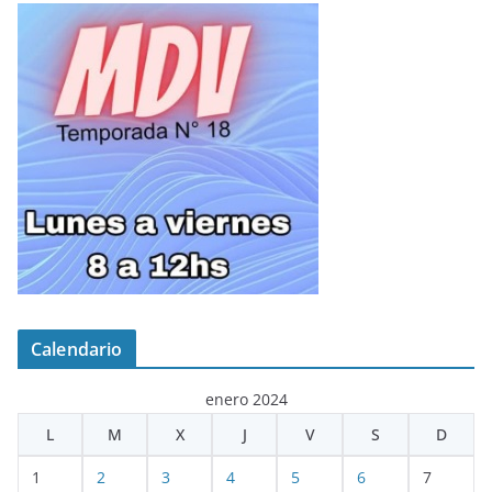
Calendario
enero 2024
L
M
X
J
V
S
D
1
2
3
4
5
6
7