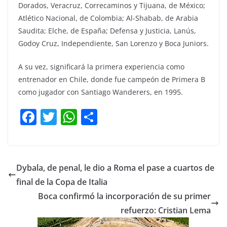
Dorados, Veracruz, Correcaminos y Tijuana, de México;
Atlético Nacional, de Colombia; Al-Shabab, de Arabia
Saudita; Elche, de España; Defensa y Justicia, Lanús,
Godoy Cruz, Independiente, San Lorenzo y Boca Juniors.
A su vez, significará la primera experiencia como
entrenador en Chile, donde fue campeón de Primera B
como jugador con Santiago Wanderers, en 1995.
F
T
W
C
a
w
h
o
c
itt
at
m
e
er
s
p
Dybala, de penal, le dio a Roma el pase a cuartos de
b
A
ar
final de la Copa de Italia
o
p
tir
Boca confirmó la incorporación de su primer
o
p
refuerzo: Cristian Lema