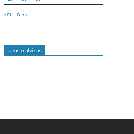
« Dic
Feb »
cams malvinas