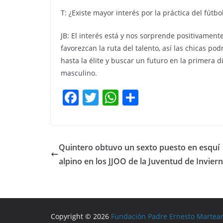
T: ¿Existe mayor interés por la práctica del fútb
JB: El interés está y nos sorprende positivame
favorezcan la ruta del talento, así las chicas po
hasta la élite y buscar un futuro en la primera di
masculino.
F
T
W
C
a
w
h
o
c
itt
at
m
e
er
s
p
Quintero obtuvo un sexto puesto en esquí
b
A
ar
alpino en los JJOO de la Juventud de Invier
o
p
tir
o
p
k
Copyright © 2026
Fundación Padre Ernesto Martea