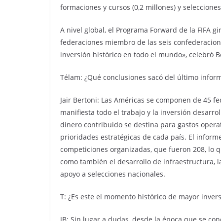
formaciones y cursos (0,2 millones) y selecciones
A nivel global, el Programa Forward de la FIFA 
federaciones miembro de las seis confederacione
inversión histórico en todo el mundo», celebró 
Télam: ¿Qué conclusiones sacó del último infor
Jair Bertoni: Las Américas se componen de 45 fe
manifiesta todo el trabajo y la inversión desarr
dinero contribuido se destina para gastos operat
prioridades estratégicas de cada país. El inform
competiciones organizadas, que fueron 208, lo q
como también el desarrollo de infraestructura, l
apoyo a selecciones nacionales.
T: ¿Es este el momento histórico de mayor inversi
JB: Sin lugar a dudas, desde la época que se con