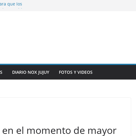
ara que los
solver problemas
V para noviembre a
ber.
on la salud de
total y alarma en el
n, inteligencia
o” en el CIC de
S
DIARIO NOX JUJUY
FOTOS Y VIDEOS
os en el momento de mayor