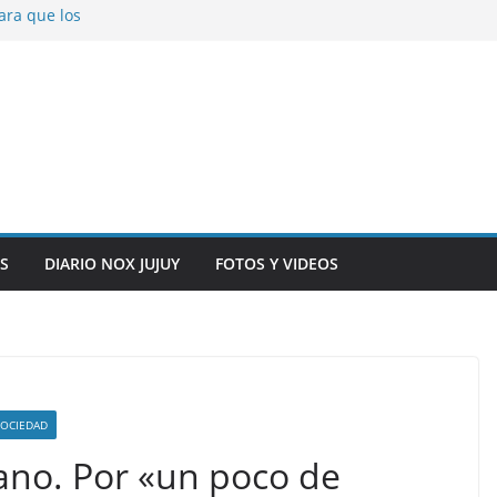
ara que los
solver problemas
V para noviembre a
ber.
on la salud de
total y alarma en el
n, inteligencia
o” en el CIC de
S
DIARIO NOX JUJUY
FOTOS Y VIDEOS
SOCIEDAD
cano. Por «un poco de