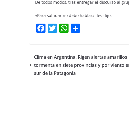
De todos modos, tras entregar el discurso al gru
«Para saludar no debo hablar»; les dijo.
F
T
W
C
a
w
h
o
c
itt
at
m
e
er
s
p
Clima en Argentina. Rigen alertas amarillos
b
A
ar
tormenta en siete provincias y por viento e
o
p
tir
sur de la Patagonia
o
p
k