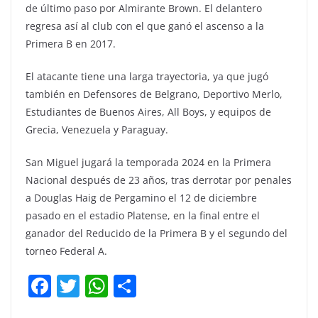
de último paso por Almirante Brown. El delantero
regresa así al club con el que ganó el ascenso a la
Primera B en 2017.
El atacante tiene una larga trayectoria, ya que jugó
también en Defensores de Belgrano, Deportivo Merlo,
Estudiantes de Buenos Aires, All Boys, y equipos de
Grecia, Venezuela y Paraguay.
San Miguel jugará la temporada 2024 en la Primera
Nacional después de 23 años, tras derrotar por penales
a Douglas Haig de Pergamino el 12 de diciembre
pasado en el estadio Platense, en la final entre el
ganador del Reducido de la Primera B y el segundo del
torneo Federal A.
F
T
W
C
a
w
h
o