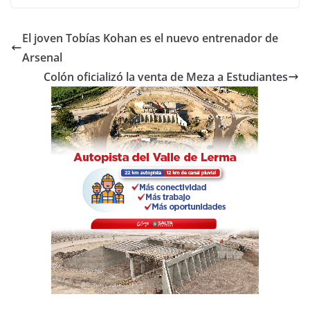
c
itt
at
m
e
er
s
p
El joven Tobías Kohan es el nuevo entrenador de
b
A
ar
Arsenal
o
p
tir
Colón oficializó la venta de Meza a Estudiantes
o
p
k