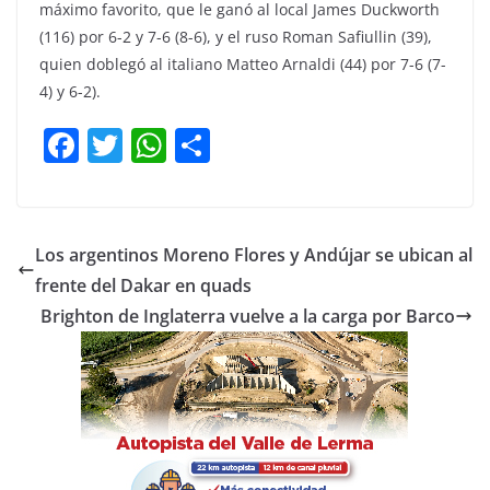
máximo favorito, que le ganó al local James Duckworth
(116) por 6-2 y 7-6 (8-6), y el ruso Roman Safiullin (39),
quien doblegó al italiano Matteo Arnaldi (44) por 7-6 (7-
4) y 6-2).
F
T
W
C
a
w
h
o
c
itt
at
m
e
er
s
p
Los argentinos Moreno Flores y Andújar se ubican al
b
A
ar
frente del Dakar en quads
o
p
tir
Brighton de Inglaterra vuelve a la carga por Barco
o
p
k