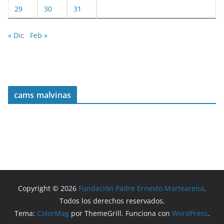
29
30
31
« Dic
Feb »
cams malvinas
Copyright © 2026
Fundación Padre Ernesto Martearena
.
Todos los derechos reservados.
Tema:
ColorMag
por ThemeGrill. Funciona con
WordPress
.