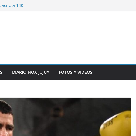
pacitó a 140
tín y Rivadavia
iversario de la
 de Bolivia
plaza 9 de Julio con
 a cursantes del
iocomunicaciones
ar sangre este
S
DIARIO NOX JUJUY
FOTOS Y VIDEOS