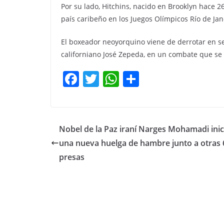
Por su lado, Hitchins, nacido en Brooklyn hace 2
país caribeño en los Juegos Olímpicos Río de Jan
El boxeador neoyorquino viene de derrotar en s
californiano José Zepeda, en un combate que se 
F
T
W
C
a
w
h
o
c
itt
at
m
e
er
s
p
Nobel de la Paz iraní Narges Mohamadi inic
b
A
ar
una nueva huelga de hambre junto a otras 
o
p
tir
presas
o
p
k