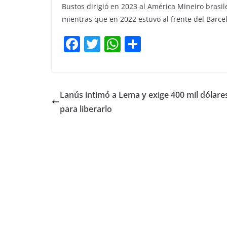
Bustos dirigió en 2023 al América Mineiro brasi
mientras que en 2022 estuvo al frente del Barce
F
T
W
C
a
w
h
o
c
itt
at
m
e
er
s
p
Lanús intimó a Lema y exige 400 mil dólare
b
A
ar
para liberarlo
o
p
tir
o
p
k