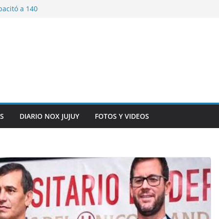
pacitó a 140
tín y Rivadavia
iversario de la
 de Bolivia
plaza 9 de Julio con
 a cursantes del
iocomunicaciones
ar sangre este
S
DIARIO NOX JUJUY
FOTOS Y VIDEOS