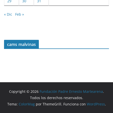
29
30
31
« Dic
Feb »
cams malvinas
Copyright © 2026
Fundación Padre Ernesto Martearena
.
Todos los derechos reservados.
Tema:
ColorMag
por ThemeGrill. Funciona con
WordPress
.