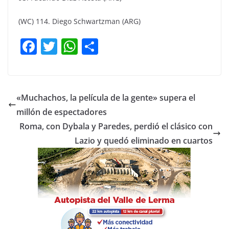
(WC) 114. Diego Schwartzman (ARG)
F
T
W
C
a
w
h
o
c
itt
at
m
e
er
s
p
«Muchachos, la película de la gente» supera el
b
A
ar
millón de espectadores
o
p
tir
Roma, con Dybala y Paredes, perdió el clásico con
o
p
Lazio y quedó eliminado en cuartos
k