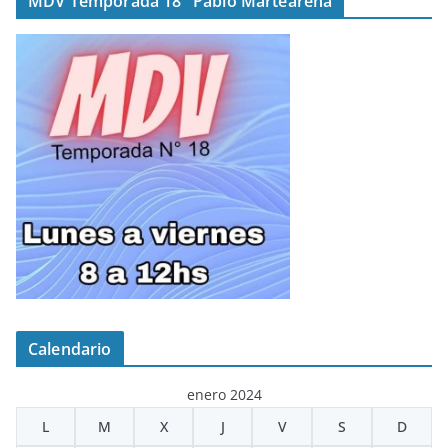
MDV Temporada 18° Pablo Martearena
Calendario
enero 2024
L
M
X
J
V
S
D