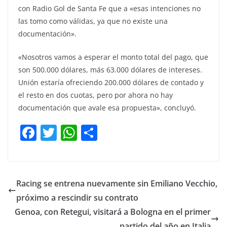
con Radio Gol de Santa Fe que a «esas intenciones no
las tomo como válidas, ya que no existe una
documentación».
«Nosotros vamos a esperar el monto total del pago, que
son 500.000 dólares, más 63.000 dólares de intereses.
Unión estaría ofreciendo 200.000 dólares de contado y
el resto en dos cuotas, pero por ahora no hay
documentación que avale esa propuesta», concluyó.
F
T
W
C
a
w
h
o
c
itt
at
m
e
er
s
p
Racing se entrena nuevamente sin Emiliano Vecchio,
b
A
ar
próximo a rescindir su contrato
o
p
tir
Genoa, con Retegui, visitará a Bologna en el primer
partido del año en Italia